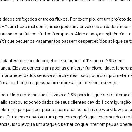
os dados trafegados entre os fluxos. Por exemplo, em um projeto de
M, um fluxo mal configurado pode enviar valores ou dados incorr
ausando prejuízos diretos à empresa. Além disso, a negligência em 
itir que pequenos vazamentos passem despercebidos até que se 
iniciantes oferecendo projetos e soluções utilizando o N8N sem
rança. Eles se concentram apenas em gerar funcionalidade, ignoran
omprometer dados sensíveis de clientes. Isso pode comprometer n
ém a confiança na pessoa ou empresa que oferece o serviço.
cos. Uma empresa que utilizava o N8N para integrar seu sistema de
ils acabou expondo dados de seus clientes devido à configuração
cobriram que qualquer pessoa com acesso ao link do workflow pode
ntes. Outro caso envolveu um pequeno negócio que encomendou um 
ância. Isso levou a um ataque cibernético que interrompeu as oper