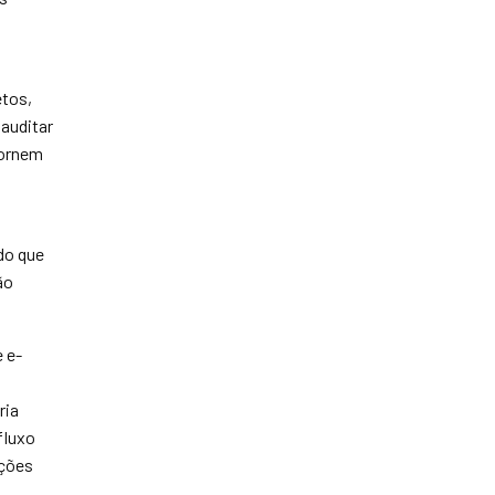
etos,
auditar
tornem
do que
ão
 e-
ria
fluxo
ações