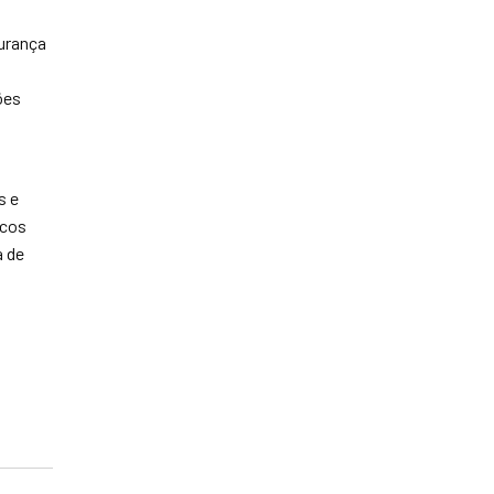
gurança
ões
s e
scos
a de