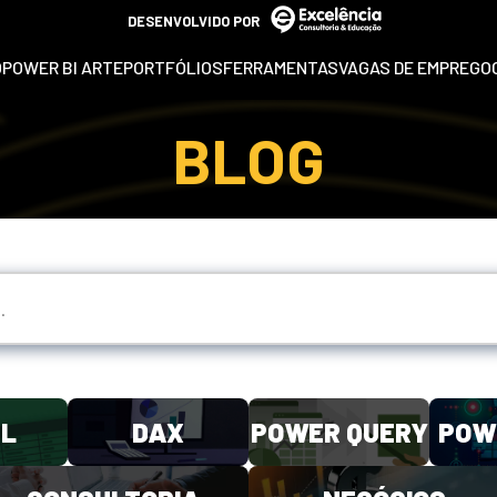
DESENVOLVIDO POR
O
POWER BI ARTE
PORTFÓLIOS
FERRAMENTAS
VAGAS DE EMPREGO
BLOG
EL
DAX
POWER QUERY
POW