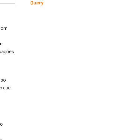
Query
 com
de
tuações
sso
m que
ão
s