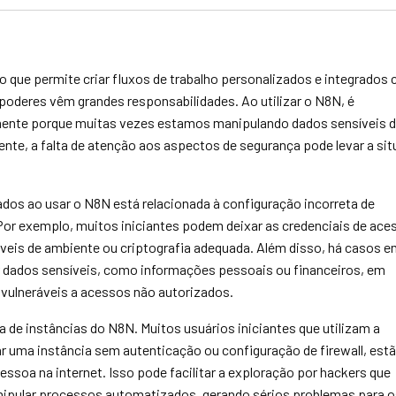
que permite criar fluxos de trabalho personalizados e integrados
oderes vêm grandes responsabilidades. Ao utilizar o N8N, é
lmente porque muitas vezes estamos manipulando dados sensíveis 
mente, a falta de atenção aos aspectos de segurança pode levar a si
os ao usar o N8N está relacionada à configuração incorreta de
Por exemplo, muitos iniciantes podem deixar as credenciais de ace
veis de ambiente ou criptografia adequada. Além disso, há casos e
 dados sensíveis, como informações pessoais ou financeiros, em
vulneráveis a acessos não autorizados.
a de instâncias do N8N. Muitos usuários iniciantes que utilizam a
 uma instância sem autenticação ou configuração de firewall, est
essoa na internet. Isso pode facilitar a exploração por hackers que
ipular processos automatizados, gerando sérios problemas para o