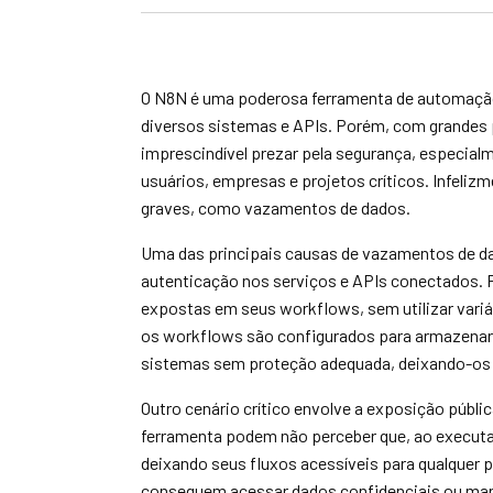
O N8N é uma poderosa ferramenta de automação 
diversos sistemas e APIs. Porém, com grandes p
imprescindível prezar pela segurança, especia
usuários, empresas e projetos críticos. Infeliz
graves, como vazamentos de dados.
Uma das principais causas de vazamentos de dad
autenticação nos serviços e APIs conectados. 
expostas em seus workflows, sem utilizar variá
os workflows são configurados para armazenar
sistemas sem proteção adequada, deixando-os 
Outro cenário crítico envolve a exposição públic
ferramenta podem não perceber que, ao executar
deixando seus fluxos acessíveis para qualquer p
conseguem acessar dados confidenciais ou man