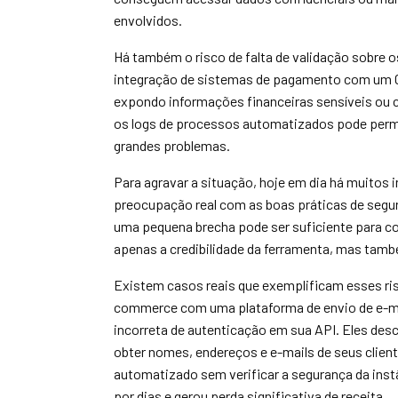
envolvidos.
Há também o risco de falta de validação sobre 
integração de sistemas de pagamento com um CR
expondo informações financeiras sensíveis ou c
os logs de processos automatizados pode perm
grandes problemas.
Para agravar a situação, hoje em dia há muitos 
preocupação real com as boas práticas de segu
uma pequena brecha pode ser suficiente para c
apenas a credibilidade da ferramenta, mas tamb
Existem casos reais que exemplificam esses ris
commerce com uma plataforma de envio de e-ma
incorreta de autenticação em sua API. Eles des
obter nomes, endereços e e-mails de seus clie
automatizado sem verificar a segurança da inst
por dias e gerou perda significativa de receita.