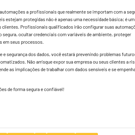
 e automações a profissionais que realmente se importam com a se
veis estejam protegidas não é apenas uma necessidade básica; é um
lientes. Profissionais qualificados irão configurar suas automaç
 segura, ocultar credenciais com variáveis de ambiente, proteger
res em seus processos.
ade e segurança dos dados, você estará prevenindo problemas futuro
tomatizados. Não arrisque expor sua empresa ou seus clientes a ri
nde as implicações de trabalhar com dados sensíveis e se empenh
es de forma segura e confiável!